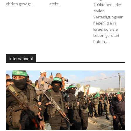
ehrlich gesagt...
steht...
7. Oktober – die
zivilen
Verteidigungsein
heiten, die in
Israel so viele
Leben gerettet
haben,...
International