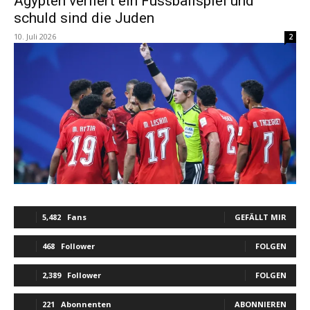
Ägypten verliert ein Fussballspiel und
schuld sind die Juden
10. Juli 2026
2
5,482
Fans
GEFÄLLT MIR
468
Follower
FOLGEN
2,389
Follower
FOLGEN
221
Abonnenten
ABONNIEREN