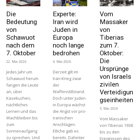
Die
Experte:
Vom
Bedeutung
Iran wird
Massaker
von
Juden in
von
Schawuot
Europa
Tiberias
nach dem
noch lange
zum 7.
7. Oktober
bedrohen
Oktober:
Die
22. Mai 2026
6. Mai 2026
Ursprünge
Jedes Jahr um
Derzeit gilt im
von Israels
Schawuot herum
Iran-Krieg zwar
zivilen
fangen die Leute
der
Verteidigun
an, über
Waffenstillstand.
Käsekuchen,
Doch unter Juden
gseinheiten
nächtliches
in Europa wächst
5. Mai 2026
Lernen und das
die Angst vor pro-
Wachbleiben bis
iranischen
Vom Massaker
zum
Anschlägen.
von Tiberias 1938
Sonnenaufgang
Etliche gab es
bis zu den
zu sprechen. Und
bereits. Dahinter
Ereignissen des