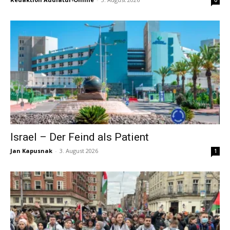
0
Israel – Der Feind als Patient
Jan Kapusnak
-
3. August 2026
1